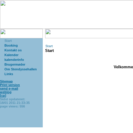
Start
Booking
Start
Kontakt os
Start
Kalender
kalenderinfo
Brugermøder
Velkommen 
Om Stendyssehallen
Links
Sitemap
Print version
send e-mail
weblog
[cp]
Sidst opdateret:
18/01 2011 21:33:35
page views: 556